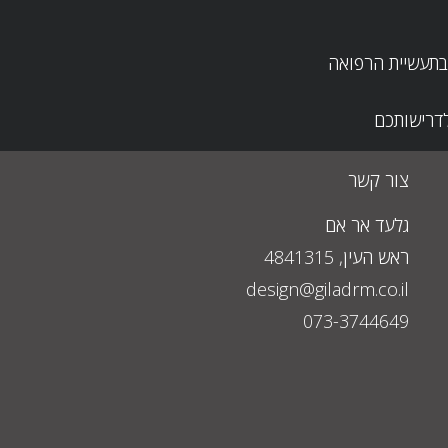
 בתעשיית הרפואה
דרישותכם
צור קשר
גלעד אר אם
ראש העין, 4841315
design@giladrm.co.il
073-3744649