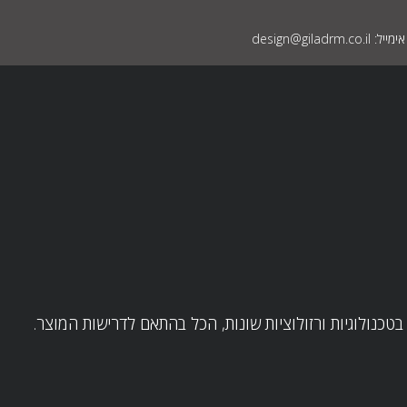
אימייל: design@giladrm.co.il
טכנולוגיות ורזולוציות שונות, הכל בהתאם לדרישות המוצר.